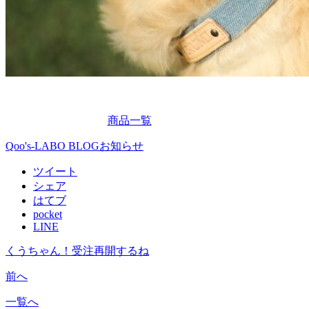
商品一覧
Qoo's-LABO BLOG
お知らせ
ツイート
シェア
はてブ
pocket
LINE
くうちゃん！受注再開するね
前へ
一覧へ