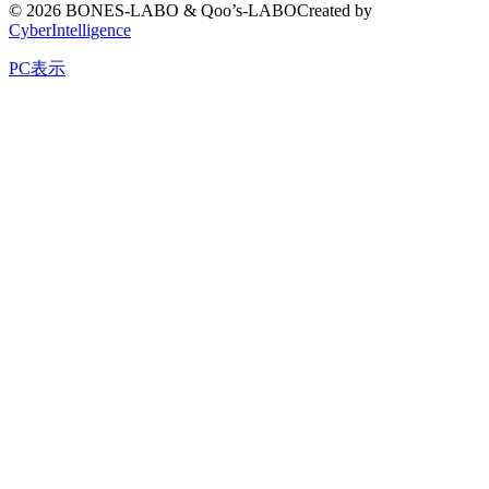
©
2026 BONES-LABO & Qoo’s-LABO
Created by
CyberIntelligence
PC表示