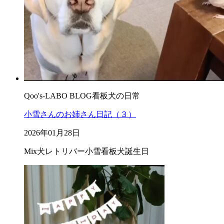
Qoo's-LABO BLOG
看板犬の日常
小雪さんのお姉さん日記（３）
2026年01月28日
Mix犬
レトリバー
小雪
看板犬
誕生日