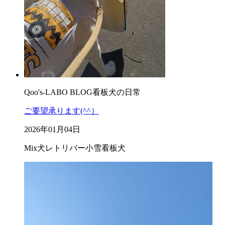
Qoo's-LABO BLOG
看板犬の日常
ご要望承ります(^^）
2026年01月04日
Mix犬
レトリバー
小雪
看板犬