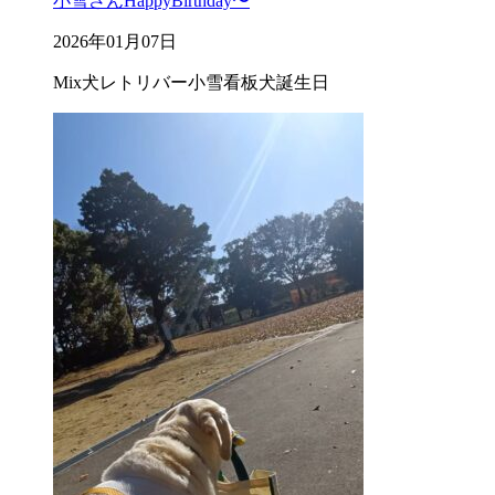
小雪さんHappyBirthday〜
2026年01月07日
Mix犬
レトリバー
小雪
看板犬
誕生日