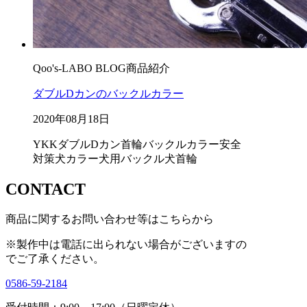
Qoo's-LABO BLOG
商品紹介
ダブルDカンのバックルカラー
2020年08月18日
YKK
ダブルDカン首輪
バックルカラー
安全
対策
犬カラー
犬用バックル
犬首輪
CONTACT
商品に関するお問い合わせ等はこちらから
※製作中は電話に出られない場合がございますの
で
ご了承ください。
0586-59-2184