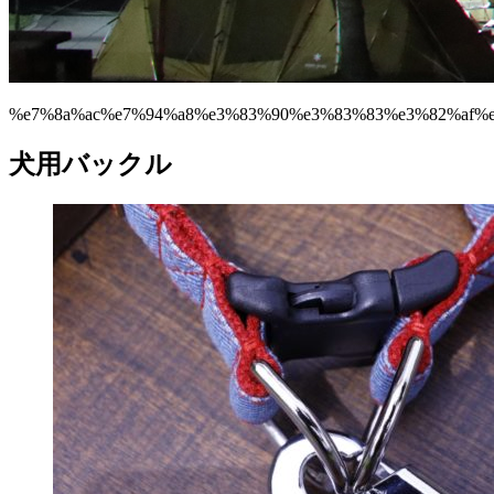
%e7%8a%ac%e7%94%a8%e3%83%90%e3%83%83%e3%82%af%
犬用バックル