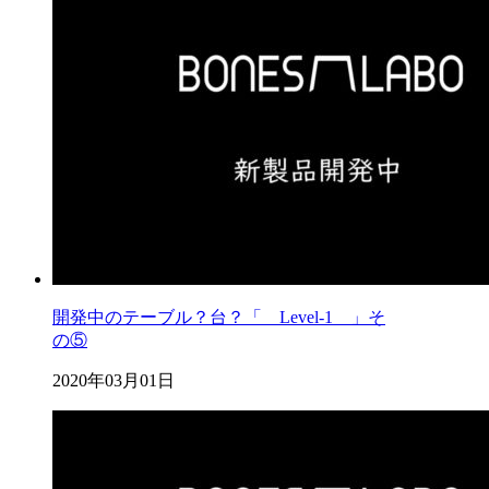
開発中のテーブル？台？「 Level-1 」そ
の⑤
2020年03月01日