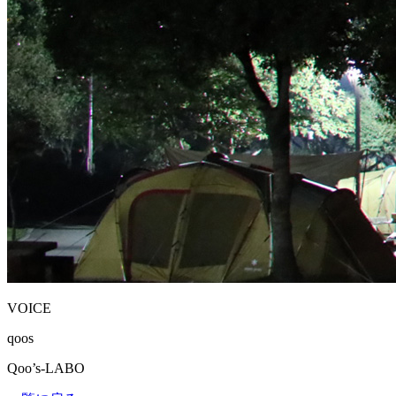
VOICE
qoos
Qoo’s-LABO