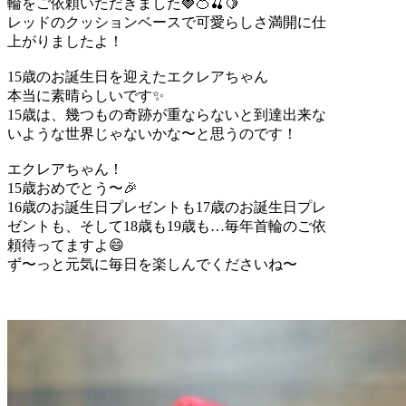
輪をご依頼いただきました🍓🍊🍒🍋
レッドのクッションベースで可愛らしさ満開に仕
上がりましたよ！
15歳のお誕生日を迎えたエクレアちゃん
本当に素晴らしいです✨
15歳は、幾つもの奇跡が重ならないと到達出来な
いような世界じゃないかな〜と思うのです！
エクレアちゃん！
15歳おめでとう〜🎉
16歳のお誕生日プレゼントも17歳のお誕生日プレ
ゼントも、そして18歳も19歳も…毎年首輪のご依
頼待ってますよ😄
ず〜っと元気に毎日を楽しんでくださいね〜