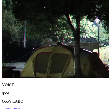
VOICE
qoos
Qoo’s-LABO