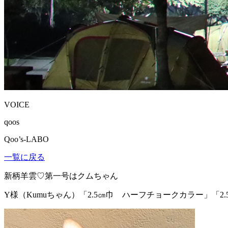
VOICE
qoos
Qoo’s-LABO
一覧に戻る
新柄羊雲♡第一号はクムちゃん
Y様（Kumuちゃん）
「2.5㎝巾 ハーフチョークカラー」「