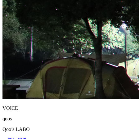
VOICE
qoos
Qoo’s-LABO