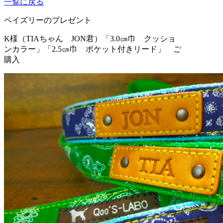
一覧に戻る
ペイズリーのプレゼント
K様（TIAちゃん JON君）
「3.0㎝巾 クッショ
ンカラー」「2.5㎝巾 ポケット付きリード」 ご
購入