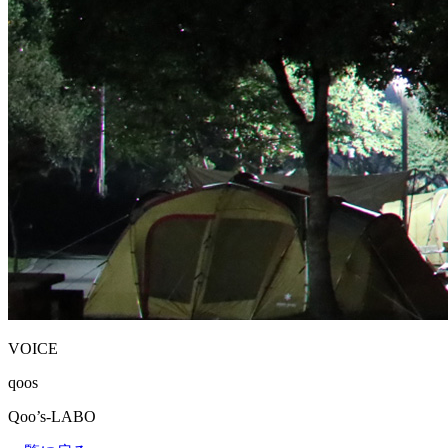
VOICE
qoos
Qoo’s-LABO