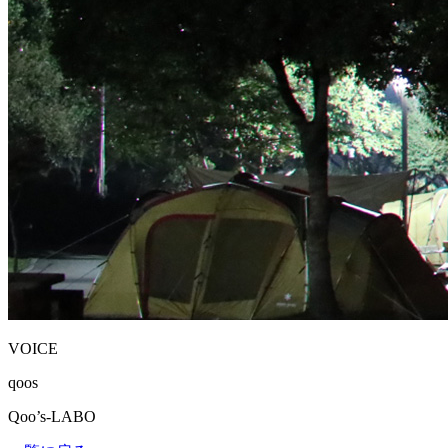
VOICE
qoos
Qoo’s-LABO