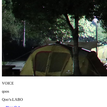
VOICE
qoos
Qoo’s-LABO