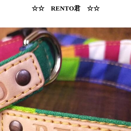
☆☆ RENTO君 ☆☆