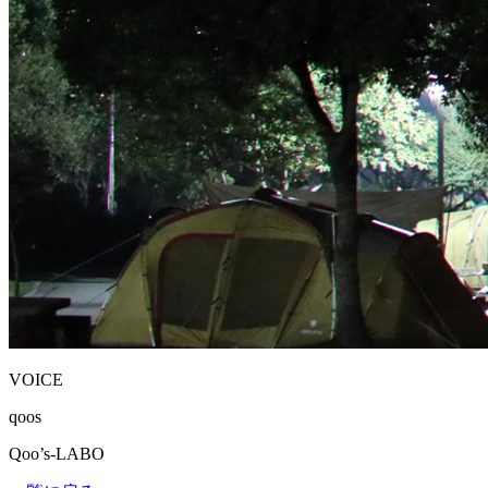
VOICE
qoos
Qoo’s-LABO