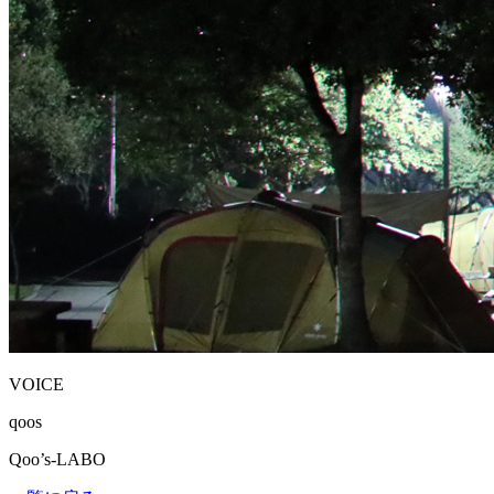
VOICE
qoos
Qoo’s-LABO