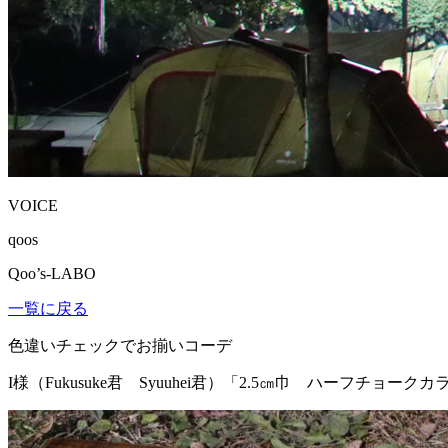
VOICE
qoos
Qoo’s-LABO
一覧に戻る
色違いチェックでお揃いコーデ
I様（Fukusuke君 Syuuhei君）
「2.5㎝巾 ハーフチョーク