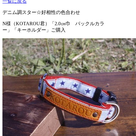
一覧に戻る
デニム調スター☆好相性の色合わせ
N様（KOTAROU君）
「2.0㎝巾 バックルカラ
ー」「キーホルダー」ご購入