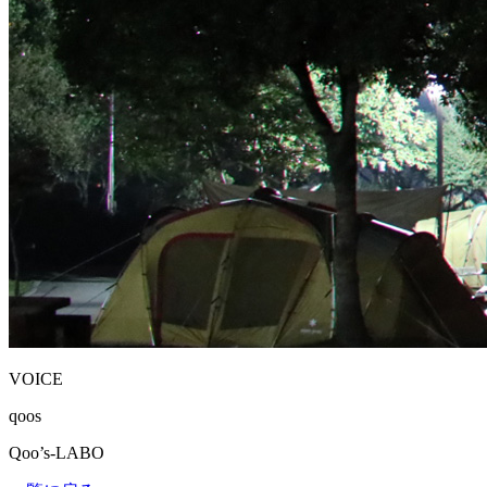
VOICE
qoos
Qoo’s-LABO