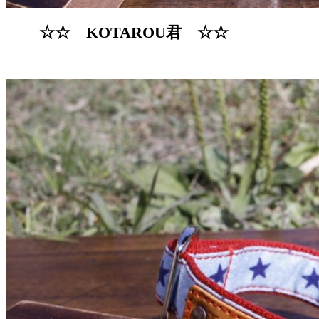
☆☆ KOTAROU君 ☆☆