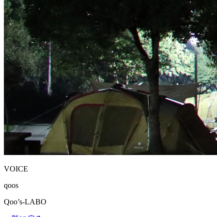
VOICE
qoos
Qoo’s-LABO