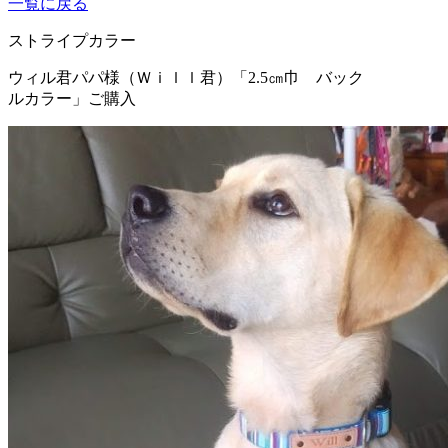
一覧に戻る
ストライプカラー
ウィル君パパ様（Ｗｉｌｌ君）
「2.5㎝巾 バック
ルカラー」ご購入