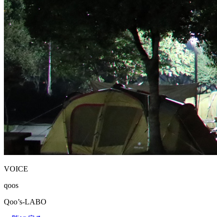
VOICE
qoos
Qoo’s-LABO