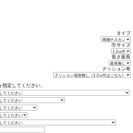
。
タイプ
巾サイズ
長さ延長
クッション布
を指定してください。