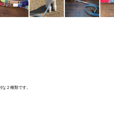
」
利な２種類です。
。