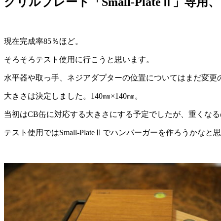
グリルプレート「Small-PlateⅡ」専
現在完成率85％ほど。
そろそろテスト使用に行こうと思います。
水平器や取っ手、ネジアダプターの位置についてはまだ変更
大きさは決定しました。140㎜×140㎜。
当初はCB缶に対応する大きさにする予定でしたが、重くなる
テスト使用ではSmall-PlateⅡでハンバーガーを作ろうかなと